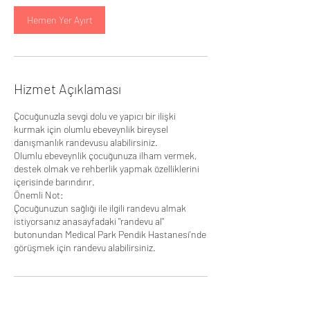
k
.
Hemen Yer Ayırt
Hizmet Açıklaması
Çocuğunuzla sevgi dolu ve yapıcı bir ilişki
kurmak için olumlu ebeveynlik bireysel
danışmanlık randevusu alabilirsiniz.
Olumlu ebeveynlik çocuğunuza ilham vermek,
destek olmak ve rehberlik yapmak özelliklerini
içerisinde barındırır.
Önemli Not:
Çocuğunuzun sağlığı ile ilgili randevu almak
istiyorsanız anasayfadaki "randevu al"
butonundan Medical Park Pendik Hastanesi'nde
görüşmek için randevu alabilirsiniz.
İletişim Bilgileri