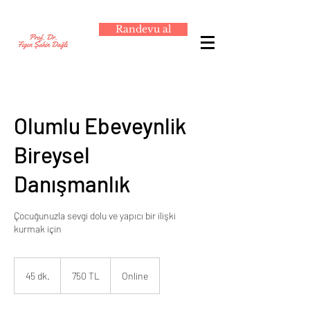
Randevu al
Olumlu Ebeveynlik
Bireysel
Danışmanlık
Çocuğunuzla sevgi dolu ve yapıcı bir ilişki
kurmak için
750
TL
45 dk.
4
750 TL
Online
5
d